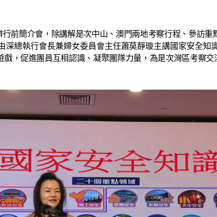
行前簡介會，除講解是次中山、澳門兩地考察行程、參訪重
由深總執行會長兼婦女委員會主任蕭莫靜璇主講國家安全知
遊戲，促進團員互相認識、凝聚團隊力量，為是次灣區考察交