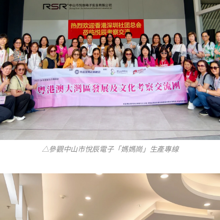
△參觀中山市悅辰電子「媽媽崗」生產專線