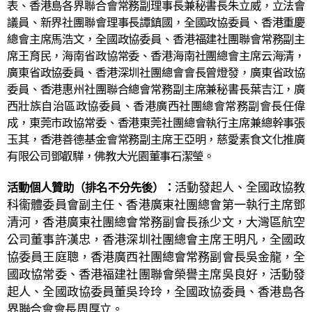
表、香港島各界聯合會常務副理事長兼秘書長朱立威，立法會
議員、新界社團聯會理事長譚鎮國，全國政協委員、香港重慶
總會主席馬浩文，全國政協委員、香港福建社團聯會常務副主
席王育民，海南省政協常委、香港海南社團總會主席云海清，
廣東省政協委員、香港深圳社團總會會長曾燈發，廣東省政協
委員、香港惠州社團聯合總會常務副主席兼秘書長葉吉江，廣
西壯族自治區政協委員、香港廣西社團總會常務副會長任偉
成，東莞市政協常委、香港東莞社團總會執行主席兼總幹事張
玉其，香港善德基金會常務副主席王亞明，慈愛素食文化推廣
有限公司鄧叡驊，佛教大光園董事石潔瑩。
活動發起人、全國政協教
活動個人贊助（排名不分先後）：
科衞體委員會副主任、香港廣東社團總會第一執行主席鄧
清河，香港廣東社團總會常務副會長孫少文，大灣區航空
公司董事許漢忠，香港深圳社團總會主席王明凡，全國政
協委員王庭聰，香港廣西社團總會常務副會長吳金龍，全
國政協常委、香港福建社團聯會榮譽主席吳良好，活動發
起人、全國政協委員董吳玲玲，全國政協委員、香港島各
界聯合會會長周厚立。