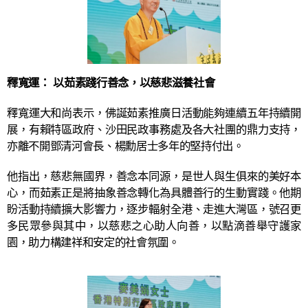
釋寬運： 以茹素踐行善念，以慈悲滋養社會
釋寬運大和尚表示，佛誕茹素推廣日活動能夠連續五年持續開
展，有賴特區政府、沙田民政事務處及各大社團的鼎力支持，
亦離不開鄧清河會長、楊勳居士多年的堅持付出。
他指出，慈悲無國界，善念本同源，是世人與生俱來的美好本
心，而茹素正是將抽象善念轉化為具體善行的生動實踐。他期
盼活動持續擴大影響力，逐步輻射全港、走進大灣區，號召更
多民眾參與其中，以慈悲之心助人向善，以點滴善舉守護家
園，助力構建祥和安定的社會氛圍。