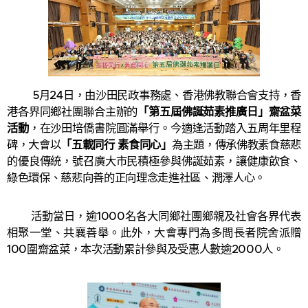
5月24日，由沙田民政事務處、香港佛教聯合會支持，香
港各界同鄉社團聯合主辦的
「第五屆佛誕茹素推廣日」齋盆菜
活動
，在沙田培僑書院圓滿舉行。今適逢活動踏入五周年里程
碑，大會以
「五載同行 素食同心」
為主題，傳承佛教素食慈悲
的優良傳統，號召廣大市民積極參與佛誕茹素，讓健康飲食、
綠色環保、慈悲向善的正向理念走進社區、潤澤人心。
活動當日，逾1000名各大同鄉社團鄉親及社會各界代表
相聚一堂、共襄善舉。此外，大會專門為多間長者院舍派贈
100圍齋盆菜，本次活動累計參與及受惠人數逾2000人。