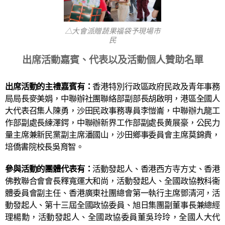
△大會派贈蔬果福袋予現場市
民
出席活動嘉賓、代表以及活動個人贊助名單
出席活動的主禮嘉賓有：
香港特別行政區政府民政及青年事務
局局長麥美娟，中聯辦社團聯絡部副部長胡啟明，港區全國人
大代表召集人陳勇，沙田民政事務專員李愷崙，中聯辦九龍工
作部副處長練澤鍔，中聯辦新界工作部副處長黄展豪，公民力
量主席兼新民黨副主席潘國山，沙田鄉事委員會主席莫錦貴，
培僑書院校長吳育智。
參與活動的團體代表有：
活動發起人、香港西方寺方丈、香港
佛教聯合會會長釋寬運大和尚，活動發起人、全國政協教科衞
體委員會副主任、香港廣東社團總會第一執行主席鄧清河，活
動發起人、第十三屆全國政協委員、旭日集團副董事長兼總經
理楊勳，活動發起人、全國政協委員董吳玲玲，全國人大代