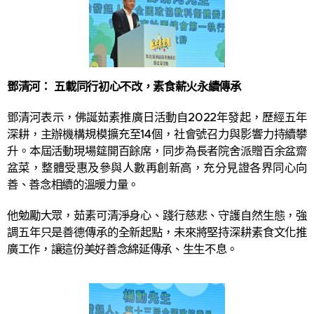
鄧清河： 五載同行初心不改，素食薪火永續傳承
鄧清河表示，佛誕茹素推廣日活動自2022年發起，歷經五年
深耕，主辦機構規模擴充至14個，社會號召力與影響力持續攀
升。本屆活動現場筵開百餘席，同步為長者院舍派贈百余盆齋
盆菜，整體受惠及參與人數再創新高，充分見證各界同心向
善、善念相續的溫暖力量。
他勉勵大眾，茹素可清淨身心、踐行慈悲、守護自然生態，強
調五年只是善德傳承的全新起點，未來將堅持深耕素食文化推
廣工作，讓這份美好善念綿延傳承、生生不息。