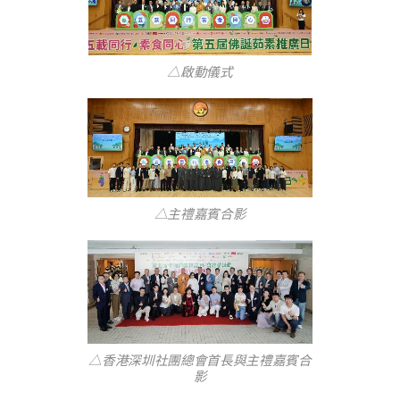
△啟動儀式
△主禮嘉賓合影
△香港深圳社團總會首長與主禮嘉賓合
影