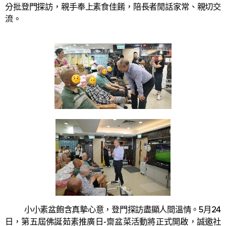
分批登門探訪，親手奉上素食佳餚，陪長者閒話家常、親切交
流。
小小素盆飽含真摯心意，登門探訪盡顯人間溫情。5月24
日，第五屆佛誕茹素推廣日-齋盆菜活動將正式開啟，誠邀社