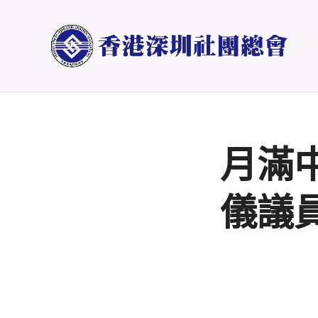
月滿
儀議