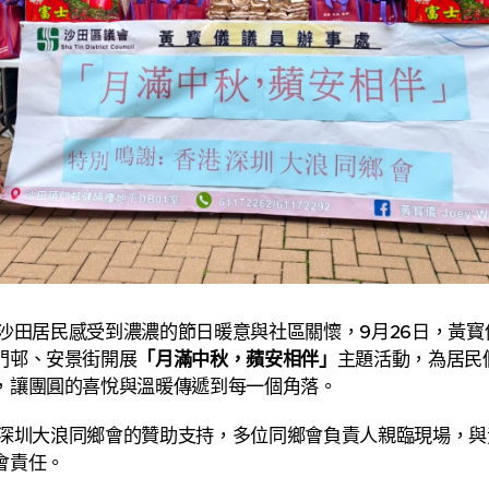
居民感受到濃濃的節日暖意與社區關懷，9月26日，黃寳
門邨、安景街開展
「月滿中秋，蘋安相伴」
主題活動，為居民
，讓團圓的喜悅與溫暖傳遞到每一個角落。
圳大浪同鄉會的贊助支持，多位同鄉會負責人親臨現場，與
會責任。