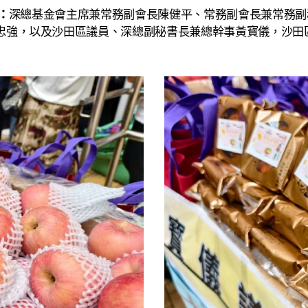
：
深總基金會主席兼常務副會長陳健平、常務副會長兼常務副
忠強，以及沙田區議員、深總副秘書長兼總幹事黃寳儀，沙田