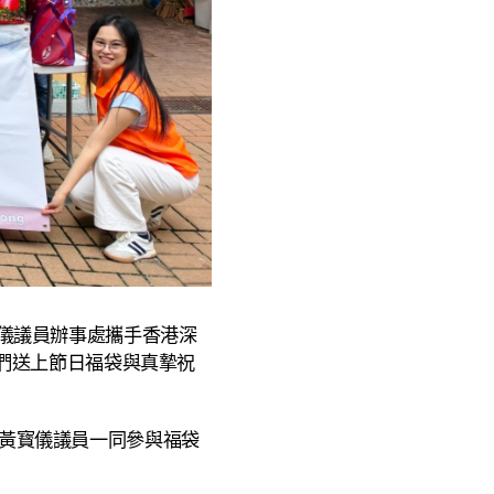
儀議員辦事處攜手香港深
們送上節日福袋與真摯祝
黃寳儀議員一同參與福袋