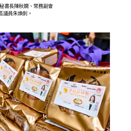
秘書長陳秋嫻、常務副會
區議員朱煥釗。