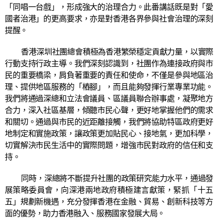
「同唱一台戲」，形成強大的治理合力。此番講話既是對「愛
國者治港」的更高要求，亦是對香港各界參與社會治理的深刻
提醒。
香港深圳社團總會積極為香港繁榮穩定貢獻力量，以實際
行動支持行政主導。我們深刻認識到，社團作為連接政府與市
民的重要橋梁，肩負著重要的責任和使命，不僅是參與地區治
理、提供地區服務的「樁腳」，而且能夠發揮行業專業功能。
我們將通過深總和立法會議員、區議員聯合辦事處，凝聚地方
合力，深入社區基層，傾聽市民心聲，更好地掌握他們的需求
和關切。通過與市民的近距離接觸，我們將協助特區政府更好
地制定和實施政策，讓政策更加貼民心、接地氣，更加科學，
切實解決市民生活中的實際問題，增強市民對政府的信任和支
持。
同時，深總將不斷提升社團的政策研究能力水平，通過發
展策略委員會，向深港兩地政府積極建言獻策，緊抓「十五
五」規劃新機遇，充分發揮香港在金融、貿易、創新科技等方
面的優勢，助力香港融入、服務國家發展大局。