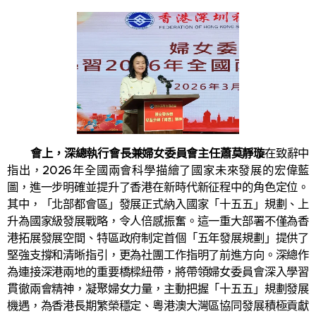
會上，深總執行會長兼婦女委員會主任蕭莫靜璇
在致辭中
指出，2026年全國兩會科學描繪了國家未來發展的宏偉藍
圖，進一步明確並提升了香港在新時代新征程中的角色定位。
其中，「北部都會區」發展正式納入國家「十五五」規劃、上
升為國家級發展戰略，令人倍感振奮。這一重大部署不僅為香
港拓展發展空間、特區政府制定首個「五年發展規劃」提供了
堅強支撐和清晰指引，更為社團工作指明了前進方向。深總作
為連接深港兩地的重要橋樑紐帶，將帶領婦女委員會深入學習
貫徹兩會精神，凝聚婦女力量，主動把握「十五五」規劃發展
機遇，為香港長期繁榮穩定、粵港澳大灣區協同發展積極貢獻