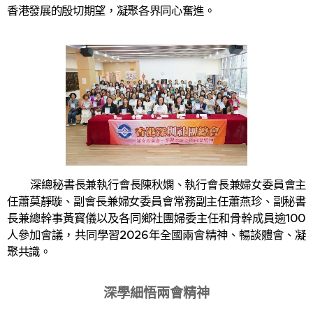
香港發展的殷切期望，凝聚各界同心奮進。
深總秘書長兼執行會長陳秋嫻、執行會長兼婦女委員會主
任蕭莫靜璇、副會長兼婦女委員會常務副主任蕭燕珍、副秘書
長兼總幹事黃寳儀以及各同鄉社團婦委主任和骨幹成員逾100
人參加會議，共同學習2026年全國兩會精神、暢談體會、凝
聚共識。
深學細悟兩會精神