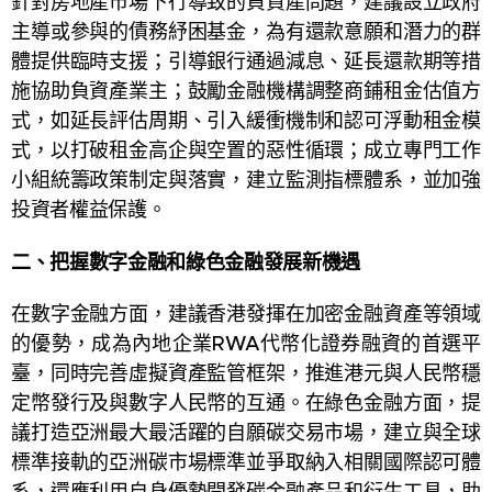
針對房地產市場下行導致的負資產問題，建議設立政府
主導或參與的債務紓困基金，為有還款意願和潛力的群
體提供臨時支援；引導銀行通過減息、延長還款期等措
施協助負資產業主；鼓勵金融機構調整商鋪租金估值方
式，如延長評估周期、引入緩衝機制和認可浮動租金模
式，以打破租金高企與空置的惡性循環；成立專門工作
小組統籌政策制定與落實，建立監測指標體系，並加強
投資者權益保護。
二、把握數字金融和綠色金融發展新機遇
在數字金融方面，建議香港發揮在加密金融資產等領域
的優勢，成為內地企業RWA代幣化證券融資的首選平
臺，同時完善虛擬資產監管框架，推進港元與人民幣穩
定幣發行及與數字人民幣的互通。在綠色金融方面，提
議打造亞洲最大最活躍的自願碳交易市場，建立與全球
標準接軌的亞洲碳市場標準並爭取納入相關國際認可體
系，還應利用自身優勢開發碳金融產品和衍生工具，助