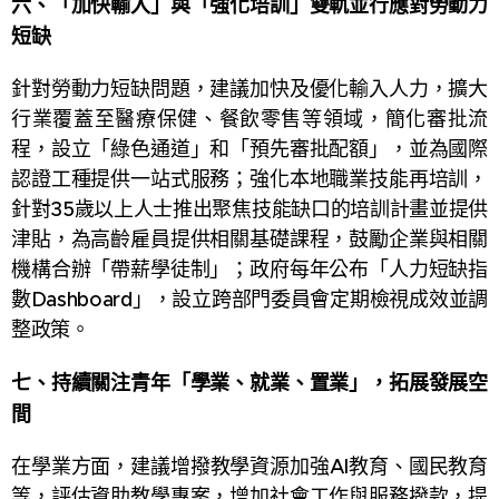
六、
「加快輸入」與「強化培訓」雙軌並行應對勞動力
短缺
針對勞動力短缺問題，建議加快及優化輸入人力，擴大
行業覆蓋至醫療保健、餐飲零售等領域，簡化審批流
程，設立「綠色通道」和「預先審批配額」，並為國際
認證工種提供一站式服務；強化本地職業技能再培訓，
針對35歲以上人士推出聚焦技能缺口的培訓計畫並提供
津貼，為高齡雇員提供相關基礎課程，鼓勵企業與相關
機構合辦「帶薪學徒制」；政府每年公布「人力短缺指
數Dashboard」，設立跨部門委員會定期檢視成效並調
整政策。
七、
持續關注青年「學業、就業、置業」，拓展發展空
間
在學業方面，建議增撥教學資源加強AI教育、國民教育
等，評估資助教學專案，增加社會工作與服務撥款，提