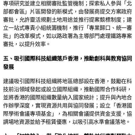
專項研究並建立相關審批監管機制；探索私人參與「北
部都會區」片區開發的新模式，由發展商提交方案政府
審批，允許靈活規劃土地用途並推行提案競標制度；建
立一站式專責小組統籌機制，推行「專業歸口、統一審
批」的改革模式，如以路政署為主導部門處理鐵路專案
審批，以提升效率。
五、
吸引國際科技組織落戶香港，推動創科與教育協同
發展
建議吸引國際科技組織將地區總部設在香港，鼓勵在科
技前沿領域發起或設立國際組織，推動國際合作科研，
並將香港的國際組織數量納入國家統計；提升與內地合
作辦學深度，實現資源共用與協同發展；設立「香港國
際學術會議專項基金」，為相關會議提供資金支援，協
調場地資源並給予租賃優惠，以吸引高水準會議落地。