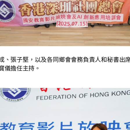
、張子堅，以及各同鄉會會務負責人和秘書出席
寳儀擔任主持。