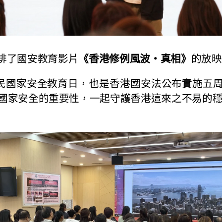
了國安教育影片
《香港修例風波・真相》
的放映
國家安全教育日，也是香港國安法公布實施五周
國家安全的重要性，一起守護香港這來之不易的