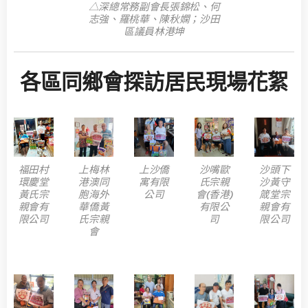
△深總常務副會長張錦松、何
志強、羅桃華、陳秋嫻；沙田
區議員林港坤
各區同鄉會探訪居民現場花絮
福田村
上梅林
上沙僑
沙嘴歐
沙頭下
環慶堂
港澳同
寓有限
氏宗親
沙黃守
黃氏宗
胞海外
公司
會(香港)
箴堂宗
親會有
華僑黃
有限公
親會有
限公司
氏宗親
司
限公司
會