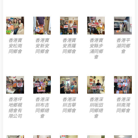
香港寶
香港寶
香港寶
香港寶
香港平
安松崗
安新安
安燕羅
安縣步
湖同鄉
同鄉會
同鄉會
同鄉會
涌同鄉
會
會
香港坪
香港深
香港深
香港深
香港深
地鄉親
圳布吉
圳吉華
圳坂田
圳南灣
總會有
同鄉總
同鄉會
同鄉總
同鄉會
限公司
會
會