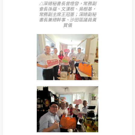
△深總秘書長曾燈發，常務副
會長孫蘊、文漢根、吳樹基，
常務副主席王冠墨；深總副秘
書長兼總幹事、沙田區議員黃
寳儀