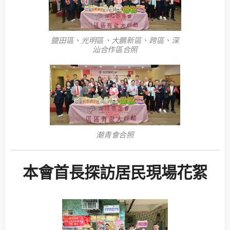
鹽田區、光明區、大鵬新區、跨區、深
汕合作區合照
潮青會合照
本會首長探訪居民現場花絮