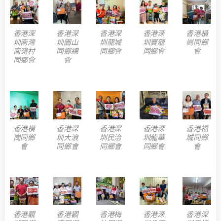
香港深
香港深
香港深
香港深
香港橫
圳南灣
圳園山
圳龍城
圳寶龍
崗同鄉
南嶺村
同鄉總
同鄉會
同鄉會
會
同鄉會
會
香港橫
香港深
香港深
香港深
香港福
崗同鄉
圳大浪
圳民治
圳龍華
城同鄉
會
同鄉會
同鄉會
同鄉會
會
香港觀
香港觀
香港梅
香港深
香港深