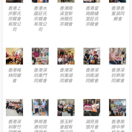
香港上
香港水
香港南
香港皇
香港香
步鄭氏
圍莊氏
溪堂新
崗錦繡
蜜湖同
宗親會
宗親會
洲簡氏
堂莊氏
鄉會
有限公
有限公
宗親會
宗親會
司
司
香港梅
香港深
香港深
香港深
香港深
林同鄉
圳東門
圳東湖
圳南湖
圳笋崗
會
同鄉會
同鄉會
同鄉會
同鄉會
香港深
笋崗香
張玉軒
湖貝張
香港南
圳翠竹
港何同
會館有
懷月會
頭中學