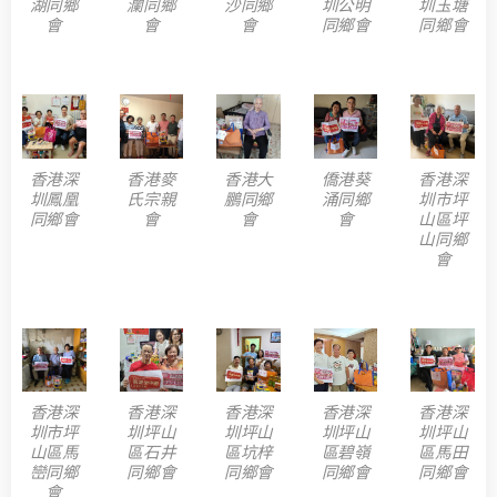
湖同鄉
瀾同鄉
沙同鄉
圳公明
圳玉塘
會
會
會
同鄉會
同鄉會
香港深
香港麥
香港大
僑港葵
香港深
圳鳳凰
氏宗親
鵬同鄉
涌同鄉
圳市坪
同鄉會
會
會
會
山區坪
山同鄉
會
香港深
香港深
香港深
香港深
香港深
圳市坪
圳坪山
圳坪山
圳坪山
圳坪山
山區馬
區石井
區坑梓
區碧嶺
區馬田
巒同鄉
同鄉會
同鄉會
同鄉會
同鄉會
會