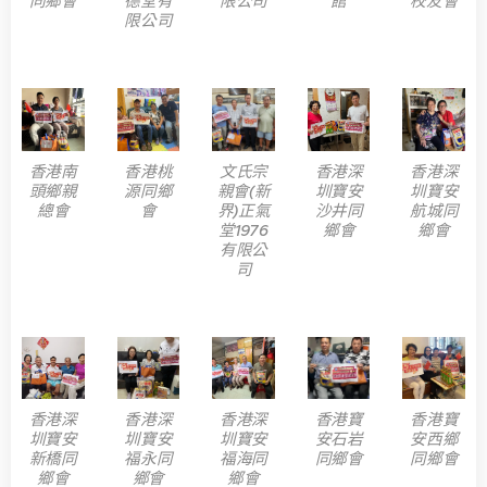
同鄉會
德堂有
限公司
館
校友會
限公司
香港南
香港桃
文氏宗
香港深
香港深
頭鄉親
源同鄉
親會(新
圳寶安
圳寶安
總會
會
界)正氣
沙井同
航城同
堂1976
鄉會
鄉會
有限公
司
香港深
香港深
香港深
香港寶
香港寶
圳寶安
圳寶安
圳寶安
安石岩
安西鄉
新橋同
福永同
福海同
同鄉會
同鄉會
鄉會
鄉會
鄉會