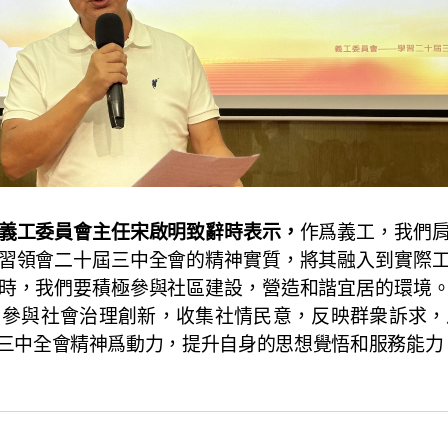
工委員會主任宋啟明致辭時表示，
作爲義工，我們
習領會二十屆三中全會的精神實質，將其融入到實際
時，我們要積極參與社區建設，營造和諧宜居的環境
，參與社會治理創新，收集社情民意，反映群衆訴求，
三中全會精神爲動力，提升自身的思想覺悟和服務能力