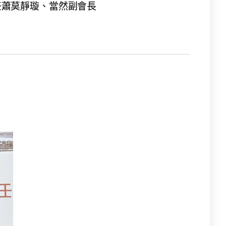
蕭莫靜璇、當然副會長