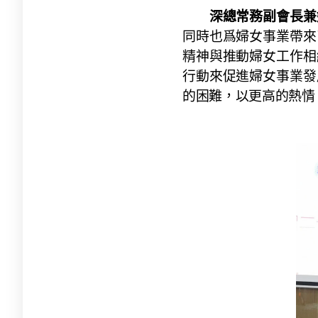
深總常務副會長兼婦
同時也爲婦女事業帶來
精神與推動婦女工作相
行動來促進婦女事業發
的困難，以更高的熱情