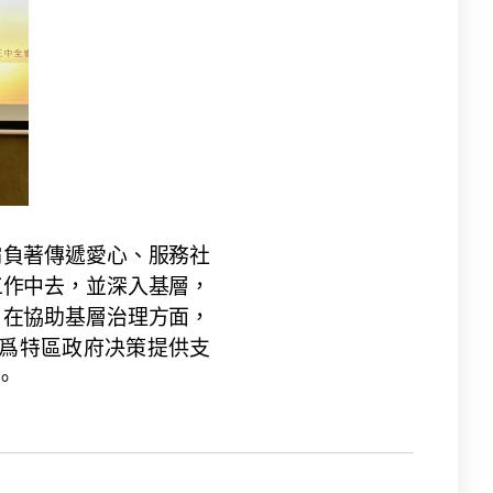
肩負著傳遞愛心、服務社
工作中去，並深入基層，
。在協助基層治理方面，
爲特區政府决策提供支
。