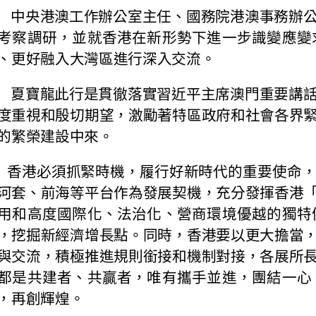
央港澳工作辦公室主任、國務院港澳事務辦公
考察調研，並就香港在新形勢下進一步識變應變
、更好融入大灣區進行深入交流。
寶龍此行是貫徹落實習近平主席澳門重要講話
度重視和殷切期望，激勵著特區政府和社會各界
的繁榮建設中來。
港必須抓緊時機，履行好新時代的重要使命，
河套、前海等平台作為發展契機，充分發揮香港
用和高度國際化、法治化、營商環境優越的獨特
，挖掘新經濟增長點。同時，香港要以更大擔當
與交流，積極推進規則銜接和機制對接，各展所
都是共建者、共贏者，唯有攜手並進，團結一心
，再創輝煌。