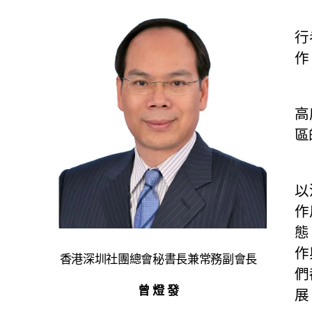
中
行
作
夏
高
區
香
以
作
態
作
香港深圳社團總會秘書長兼常務副會長
們
曾 燈 發
展