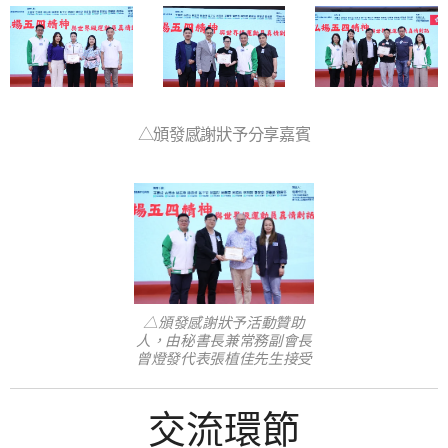
△頒發感謝狀予分享嘉賓
△頒發感謝狀予活動贊助
人，由秘書長兼常務副會長
曾燈發代表張植佳先生接受
交流環節