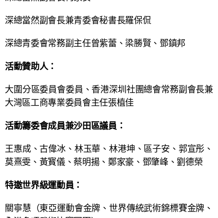
深總當然副會長兼青委會秘書長羅保侃
深總青委會常務副主任曾紫蕾、梁勝賢、鄧鎮邦
活動贊助人：
大圍分區委員會委員、香港深圳社團總會常務副會長兼
大灣區工商專業委員會主任張植佳
活動籌委會成員兼沙田區議員：
王惠成、古偉冰、林玉華、林港坤、區子安、郭宣彤、
莫熹雯、黃寳儀、蔡明揚、鄭家豪、鄧肇峰、劉德榮
特邀世界級運動員：
關寧慧（東亞運動會金牌、世界傳統武術錦標賽金牌、