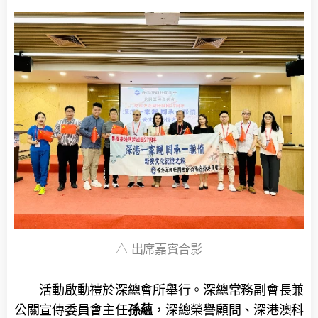
△ 出席嘉賓合影
活動啟動禮於深總會所舉行。深總常務副會長兼
孫蘊
公關宣傳委員會主任
，深總榮譽顧問、深港澳科