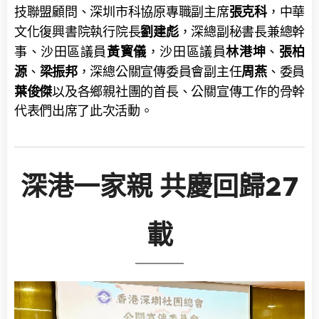
張克科
技聯盟顧問、深圳市科協原專職副主席
，中華
劉建彪
文化復興書院執行院長
，深總副秘書長兼總幹
黃寳儀
林港坤
張柏
事、沙田區議員
，沙田區議員
、
源
梁振邦
周燕
、
，深總公關宣傳委員會副主任
、委員
葉俊傑
以及各鄉親社團的首長、公關宣傳工作的骨幹
代表們出席了此次活動。
深港一家親 共慶回歸27
載