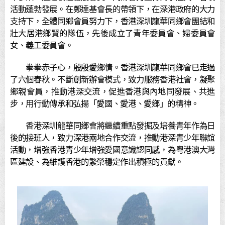
活動蓬勃發展。在鄭達基會長的帶領下，在深港政府的大力
支持下，全體同鄉會員努力下，香港深圳龍華同鄉會團結和
壯大居港鄉賢的隊伍，先後成立了青年委員會、婦委員會
女、義工委員會。
拳拳赤子心，殷殷愛鄉情。香港深圳龍華同鄉會已走過
了六個春秋。不斷創新辦會模式，致力服務香港社會，凝聚
鄉親會員，推動港深交流，促進香港與內地同發展、共進
步，用行動傳承和弘揚「愛國、愛港、愛鄉」的精神。
香港深圳龍華同鄉會將繼續重點發掘及培養青年作為日
後的接班人，致力深港兩地合作交流，推動港深青少年聯誼
活動，增強香港青少年增強愛國意識認同感，為粵港澳大灣
區建設、為維護香港的繁榮穩定作出積極的貢獻。