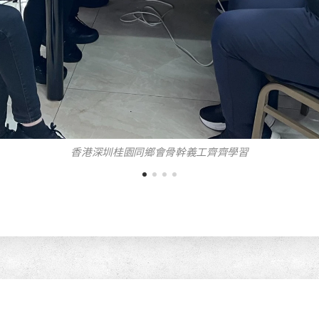
疫情期間，多位義工們幫手包口罩送鄉親