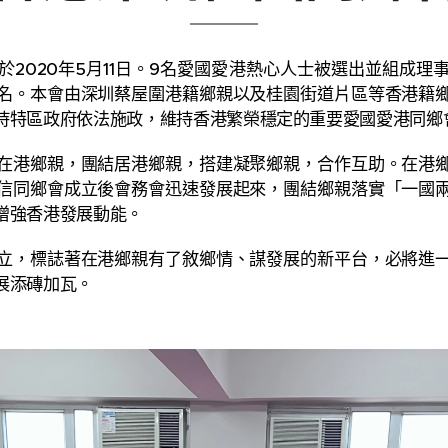
020年5月11日。9名愛國愛港熱心人士被選出並組成理
名。本會由深圳蔡屋圍港籍鄉親以及桂園街道片區等香港籍
持特區政府依法施政，維持香港繁榮穩定的重要愛國愛港同鄉
港鄉親，團結居港鄉親，搭建凝聚鄉親，合作互助。在港鄉
信同鄉會成立後會務會迅速發展起來，團結鄉親落實「一國
增強香港發展動能。
，標誌著在港鄉親有了敘鄉情、謀發展的新平台，必將進一
展添磚加瓦。