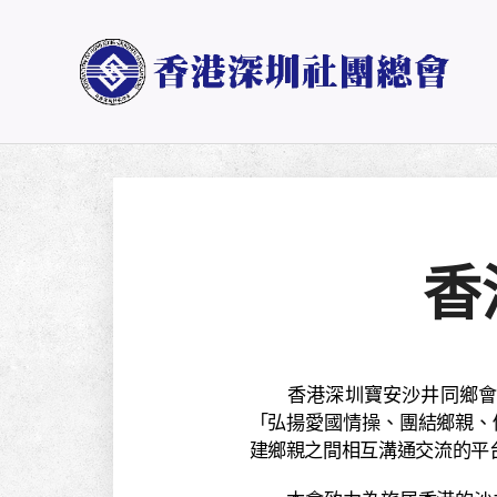
香
香港深圳寶安沙井同鄉會成立
「弘揚愛國情操、團結鄉親、
建鄉親之間相互溝通交流的平