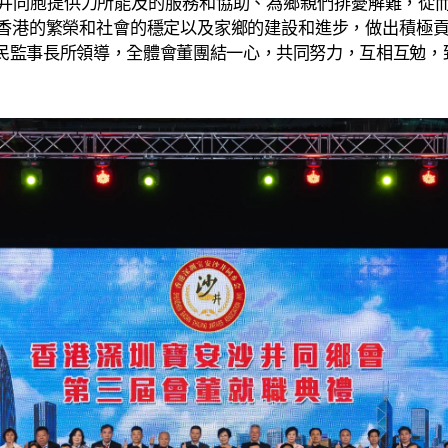
同胞提供力所能及的服務和協助、為鄉親們排憂解難，從而
香港的繁榮和社會的穩定以及家鄉的建設和進步，做出積極貢
民監事長所領導，全體會董團結一心，共同努力，互相互勉，